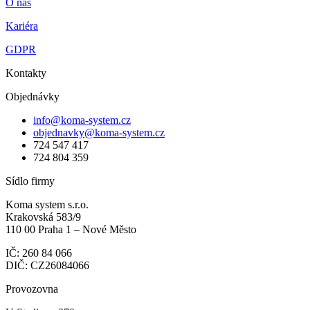
O nás
Kariéra
GDPR
Kontakty
Objednávky
info@koma-system.cz
objednavky@koma-system.cz
724 547 417
724 804 359
Sídlo firmy
Koma system s.r.o.
Krakovská 583/9
110 00 Praha 1 – Nové Město
IČ: 260 84 066
DIČ: CZ26084066
Provozovna