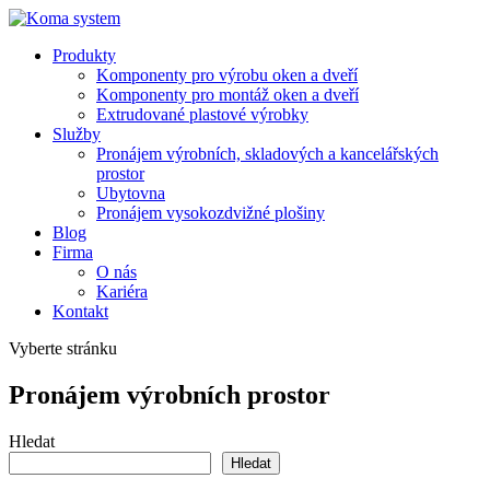
Produkty
Komponenty pro výrobu oken a dveří
Komponenty pro montáž oken a dveří
Extrudované plastové výrobky
Služby
Pronájem výrobních, skladových a kancelářských
prostor
Ubytovna
Pronájem vysokozdvižné plošiny
Blog
Firma
O nás
Kariéra
Kontakt
Vyberte stránku
Pronájem výrobních prostor
Hledat
Hledat