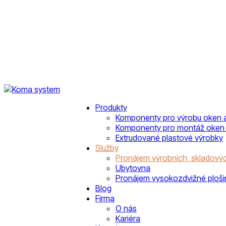
Produkty
Komponenty pro výrobu oken a
Komponenty pro montáž oken 
Extrudované plastové výrobky
Služby
Pronájem výrobních, skladovýc
Ubytovna
Pronájem vysokozdvižné ploši
Blog
Firma
O nás
Kariéra