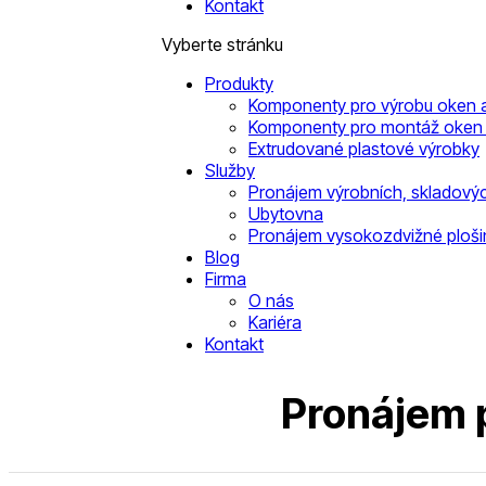
Kontakt
Vyberte stránku
Produkty
Komponenty pro výrobu oken a
Komponenty pro montáž oken 
Extrudované plastové výrobky
Služby
Pronájem výrobních, skladovýc
Ubytovna
Pronájem vysokozdvižné ploši
Blog
Firma
O nás
Kariéra
Kontakt
Pronájem p