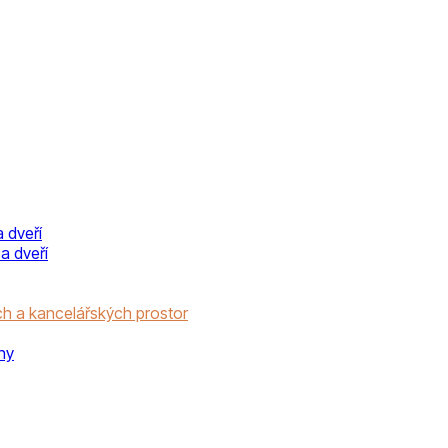
 dveří
a dveří
h a kancelářských prostor
ny